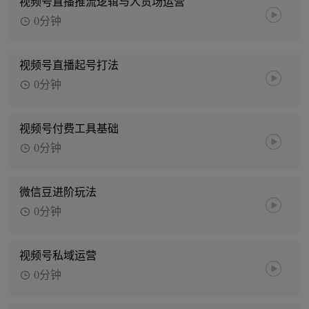
视频号直播推流逻辑与人货场运营
0分钟
视频号直播起号打法
0分钟
视频号付费工具基础
0分钟
微信豆进阶玩法
0分钟
视频号私域运营
0分钟