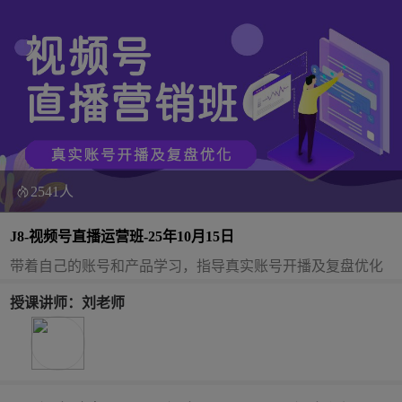
2541人
J8-视频号直播运营班-25年10月15日
带着自己的账号和产品学习，指导真实账号开播及复盘优化
授课讲师：刘老师