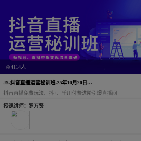
4114人
J5-抖音直播运营秘训班-25年10月20日
（双师）
抖音直播免费玩法、抖+、千川付费进阶引爆直播间
授课讲师：罗万贤