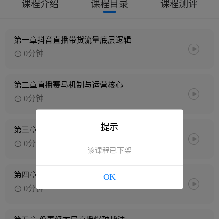
课程介绍
课程目录
课程测评
第一章抖音直播带货流量底层逻辑
0分钟
第二章直播赛马机制与运营核心
0分钟
提示
第三章 百万GMV直播项目筹备
0分钟
该课程已下架
第四章 直播项目筹备流程落地实操
OK
0分钟