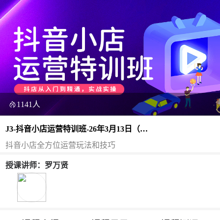
1141人
J3-抖音小店运营特训班-26年3月13日（双
师）
抖音小店全方位运营玩法和技巧
授课讲师：罗万贤