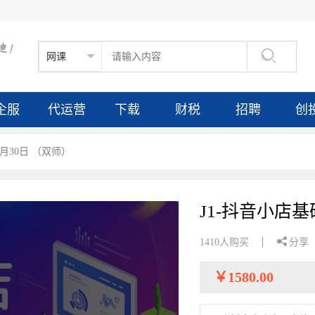

企服
代运营
下载
财税
招聘
创
3月30日 （双师）
J1-抖音小店基

1410人购买
分享
￥
1580.00