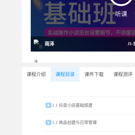
听课
雨泽
J1
课程介绍
课程目录
课件下载
课程测评

1.1 抖音小店基础搭建

1.2 商品创建与日常管理