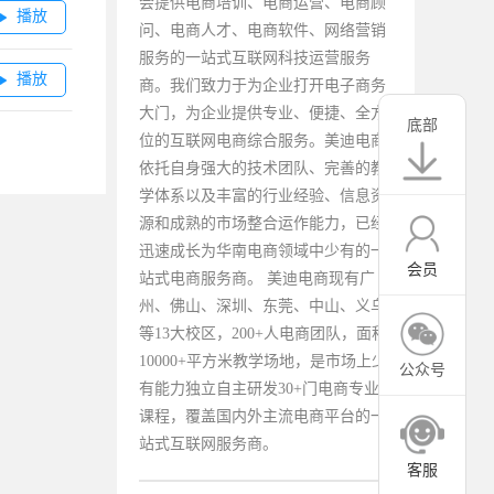
会提供电商培训、电商运营、电商顾
播放

问、电商人才、电商软件、网络营销
服务的一站式互联网科技运营服务
播放

商。我们致力于为企业打开电子商务
大门，为企业提供专业、便捷、全方
底部
位的互联网电商综合服务。美迪电商
依托自身强大的技术团队、完善的教
学体系以及丰富的行业经验、信息资
源和成熟的市场整合运作能力，已经
迅速成长为华南电商领域中少有的一
会员
站式电商服务商。 美迪电商现有广
州、佛山、深圳、东莞、中山、义乌
等13大校区，200+人电商团队，面积
10000+平方米教学场地，是市场上少
公众号
有能力独立自主研发30+门电商专业
课程，覆盖国内外主流电商平台的一
站式互联网服务商。
客服