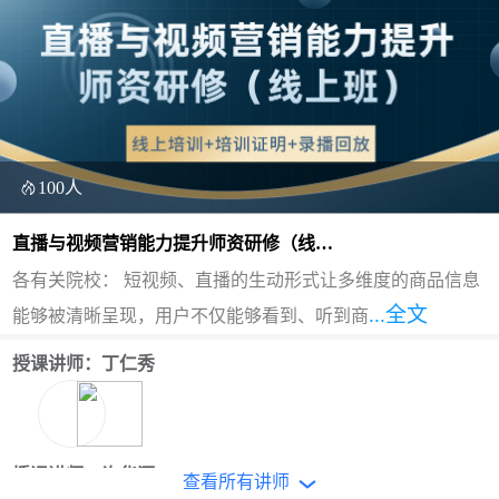
100人
直播与视频营销能力提升师资研修（线上
班）
各有关院校： 短视频、直播的生动形式让多维度的商品信息
...全文
能够被清晰呈现，用户不仅能够看到、听到商
授课讲师：丁仁秀
授课讲师：许华漂
查看所有讲师