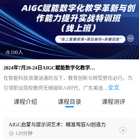
100人
2024年7月20-24日AIGC赋能数字化教学革
新与创作能力提升实战特训班（线上班）
在智能科技浪潮汹涌的当下，教育创新与转型势在必行。为
...全文
引领职业院校教师无缝接轨AI时代，广东美迪
课程介绍
课程目录
课程测评
AIGC启蒙与提示词艺术：精准驾驭AI创造力
120分钟