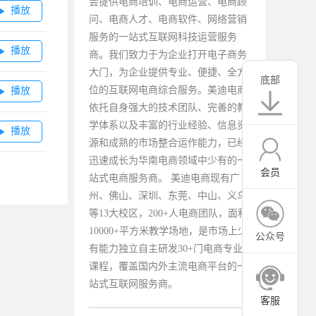
会提供电商培训、电商运营、电商顾
播放

问、电商人才、电商软件、网络营销
服务的一站式互联网科技运营服务
播放

商。我们致力于为企业打开电子商务
大门，为企业提供专业、便捷、全方
底部
位的互联网电商综合服务。美迪电商
播放

依托自身强大的技术团队、完善的教
学体系以及丰富的行业经验、信息资
播放

源和成熟的市场整合运作能力，已经
迅速成长为华南电商领域中少有的一
会员
站式电商服务商。 美迪电商现有广
州、佛山、深圳、东莞、中山、义乌
等13大校区，200+人电商团队，面积
10000+平方米教学场地，是市场上少
公众号
有能力独立自主研发30+门电商专业
课程，覆盖国内外主流电商平台的一
站式互联网服务商。
客服