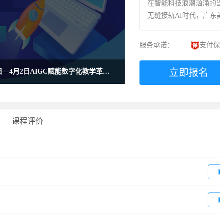
在智能科技浪潮汹涌的
无缝接轨AI时代，广东美
办“AIGC赋能数字化
修班聚焦于深化AI技
服务承诺：
支付保
教师掌握前沿AIGC工
维，为迎接AI数字教育
立即报名
28日—4月2日AIGC赋能数字化教学革新
升实战特训（线上班）
课程评价