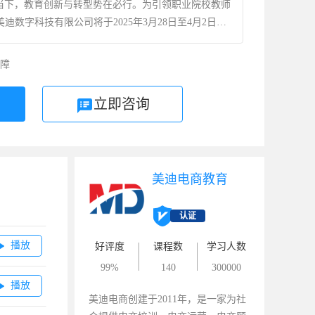
当下，教育创新与转型势在必行。为引领职业院校教师
迪数字科技有限公司将于2025年3月28日至4月2日举
教学革新与创作能力提升实战特训班（线上班）”。本研
术在教育中的应用，旨在通过实战导向的培训模块，赋能
障
具，强化数字化教学技能，提升教学质量，激发创新思
的未来挑战蓄力赋能。
立即咨询
美迪电商教育
认证
播放

好评度
课程数
学习人数
99%
140
300000
播放

美迪电商创建于2011年，是一家为社