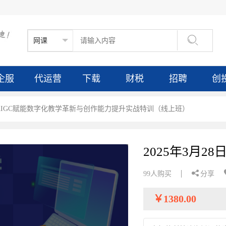

企服
代运营
下载
财税
招聘
创
月2日AIGC赋能数字化教学革新与创作能力提升实战特训（线上班）

99人购买
分享
￥
1380.00