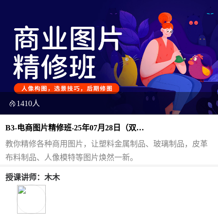
1410人
B3-电商图片精修班-25年07月28日（双
师）
教你精修各种商用图片，让塑料金属制品、玻璃制品，皮革
布料制品、人像模特等图片焕然一新。
授课讲师：木木