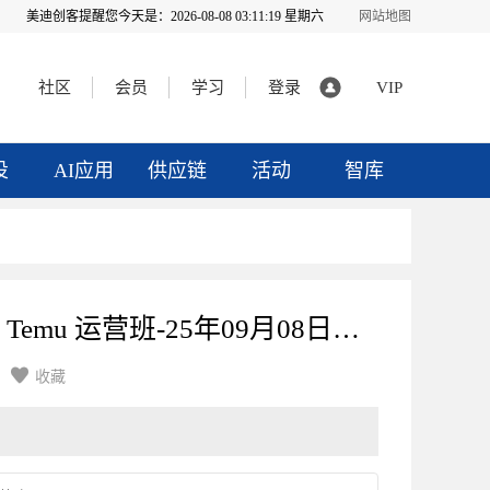
美迪创客提醒您今天是：
2026-08-08 03:11:20 星期六
网站地图
社区
会员
学习
登录
VIP
投
AI应用
供应链
活动
智库
Y4-拼多多跨境 Temu 运营班-25年09月08日（双师）

收藏