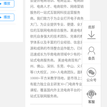
会提供电商培训、电商运营、电商顾
播放

问、电商人才、电商软件、网络营销
服务的一站式互联网科技运营服务
播放

商。我们致力于为企业打开电子商务
大门，为企业提供专业、便捷、全方
底部
位的互联网电商综合服务。美迪电商
依托自身强大的技术团队、完善的教
学体系以及丰富的行业经验、信息资
源和成熟的市场整合运作能力，已经
迅速成长为华南电商领域中少有的一
会员
站式电商服务商。 美迪电商现有广
州、佛山、深圳、东莞、中山、义乌
等13大校区，200+人电商团队，面积
10000+平方米教学场地，是市场上少
公众号
有能力独立自主研发30+门电商专业
课程，覆盖国内外主流电商平台的一
站式互联网服务商。
客服