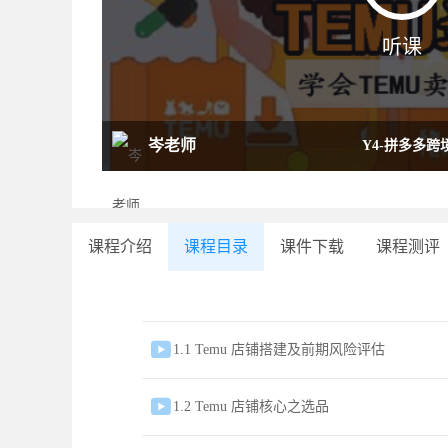
听课
岑老师
Y4-拼多多跨境
师）
课程介绍
课程目录
课件下载
课程测评

1.1 Temu 店铺搭建及前期风险评估

1.2 Temu 店铺核心之选品