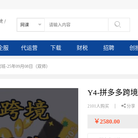

企服
代运营
下载
财税
招聘
创
营班-25年09月08日（双师）

2101人购买
分享
￥
2580.00