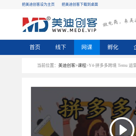
把美迪创客设为主页
把美迪创客下载到桌面
首页
线下
网课
孵化
当前位置：
美迪创客>
课程
>Y4-拼多多跨境 Temu 运