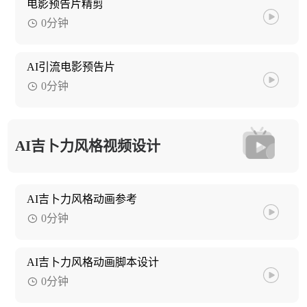
电影预告片精剪
0分钟
AI引流电影预告片
0分钟
AI吉卜力风格视频设计
AI吉卜力风格动画参考
0分钟
AI吉卜力风格动画脚本设计
0分钟