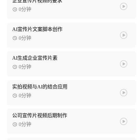
企业宣传片视频的要求
0分钟
AI宣传片文案脚本创作
0分钟
AI生成企业宣传片素
0分钟
实拍视频与AI的结合应用
0分钟
公司宣传片视频后期制作
0分钟