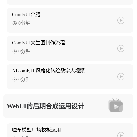
ComfyUI介绍
0分钟
ComfyUI文生图制作流程
0分钟
AI comfyUI风格化转绘数字人视频
0分钟
WebUI的后期合成运用设计
哩布模型广场模板运用