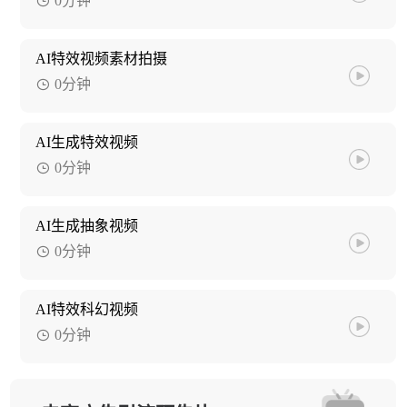
0分钟
AI特效视频素材拍摄
0分钟
AI生成特效视频
0分钟
AI生成抽象视频
0分钟
AI特效科幻视频
0分钟