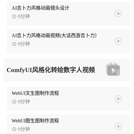
AI吉卜力风格动画镜头设计
0分钟
AI吉卜力风格动画视频(大话西游吉卜力）
0分钟
ComfyUI风格化转绘数字人视频
WebUI文生图制作流程
0分钟
WebUI图生图制作流程
0分钟