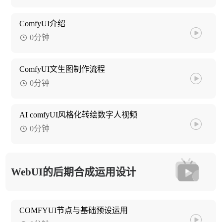
ComfyUI介绍
0分钟
ComfyUI文生图制作流程
0分钟
AI comfyUI风格化转绘数字人视频
0分钟
WebUI的后期合成运用设计
COMFYUI节点与基础预设运用