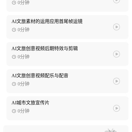
0分钟
AI文旅素材的运用应用首尾帧运镜
0分钟
AI文旅创意视频后期特效与剪辑
0分钟
AI文旅创意视频配乐与配音
0分钟
AI城市文旅宣传片
0分钟