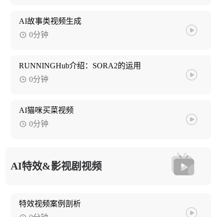
AI故事类视频生成
0分钟
RUNNINGHub介绍：SORA2的运用
0分钟
AI猫咪买菜视频
0分钟
AI特效&影视剧视频
特效视频案例剖析