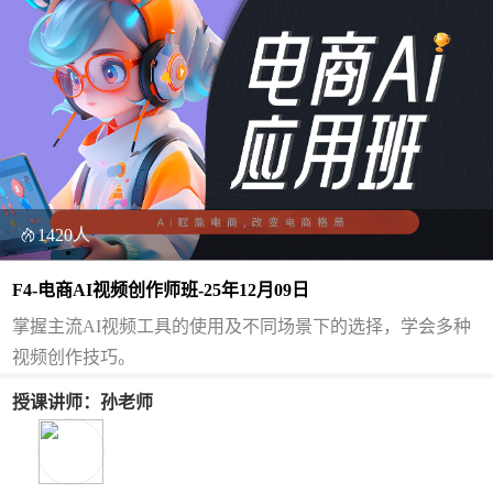
1420人
F4-电商AI视频创作师班-25年12月09日
掌握主流AI视频工具的使用及不同场景下的选择，学会多种
视频创作技巧。
授课讲师：孙老师