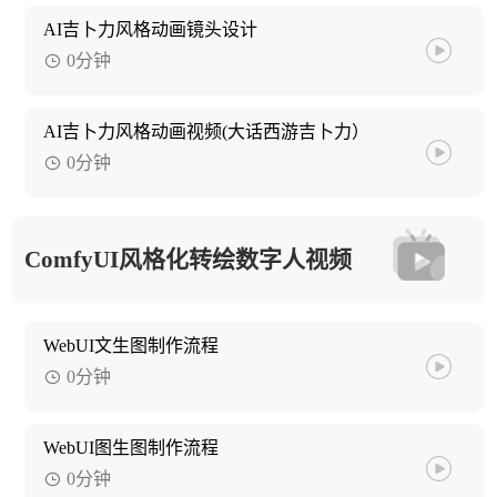
AI吉卜力风格动画镜头设计
0分钟
AI吉卜力风格动画视频(大话西游吉卜力）
0分钟
ComfyUI风格化转绘数字人视频
WebUI文生图制作流程
0分钟
WebUI图生图制作流程
0分钟