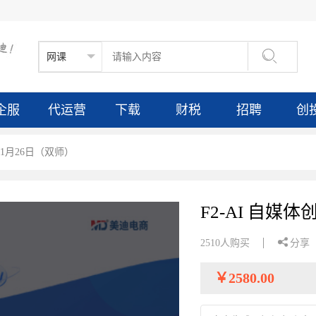

企服
代运营
下载
财税
招聘
创
6年1月26日（双师）
F2-AI 自媒

2510人购买
分享
￥
2580.00