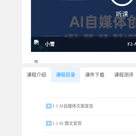
听课
小雪
F2
课程介绍
课程目录
课件下载
课程测评

1.1 AI自媒体文案变现

1.2 AI 图文变现