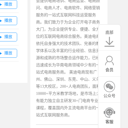
会提供电商培训、电商运营、电商顾
播放

问、电商人才、电商软件、网络营销
服务的一站式互联网科技运营服务
播放

商。我们致力于为企业打开电子商务
大门，为企业提供专业、便捷、全方
底部
位的互联网电商综合服务。美迪电商
播放

依托自身强大的技术团队、完善的教
学体系以及丰富的行业经验、信息资
播放

源和成熟的市场整合运作能力，已经
迅速成长为华南电商领域中少有的一
会员
站式电商服务商。 美迪电商现有广
州、佛山、深圳、东莞、中山、义乌
等13大校区，200+人电商团队，面积
10000+平方米教学场地，是市场上少
公众号
有能力独立自主研发30+门电商专业
课程，覆盖国内外主流电商平台的一
站式互联网服务商。
客服