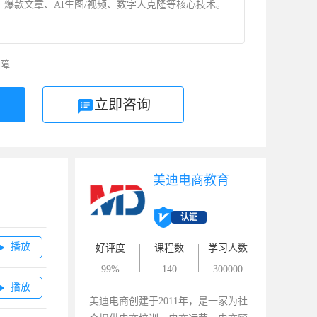
爆款文章、AI生图/视频、数字人克隆等核心技术。
障
立即咨询
美迪电商教育
认证
播放

好评度
课程数
学习人数
99%
140
300000
播放

美迪电商创建于2011年，是一家为社