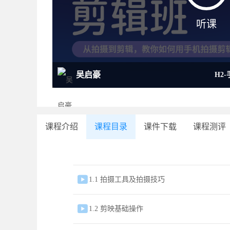
听课
吴启豪
H2
课程介绍
课程目录
课件下载
课程测评

1.1 拍摄工具及拍摄技巧

1.2 剪映基础操作