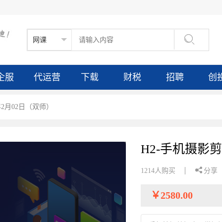

企服
代运营
下载
财税
招聘
创
年2月02日（双师）
H2-手机摄影剪

1214人购买
分享
￥
2580.00