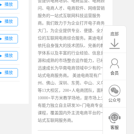
会提供电商培训、电商运营、电商顾
播放

问、电商人才、电商软件、网络营销
服务的一站式互联网科技运营服务
播放

商。我们致力于为企业打开电子商务
大门，为企业提供专业、便捷、全方
底部
位的互联网电商综合服务。美迪电商
播放

依托自身强大的技术团队、完善的教
学体系以及丰富的行业经验、信息资
播放

源和成熟的市场整合运作能力，已经
迅速成长为华南电商领域中少有的一
播放

会员
站式电商服务商。 美迪电商现有广
州、佛山、深圳、东莞、中山、义乌
等13大校区，200+人电商团队，面积
10000+平方米教学场地，是市场上少
公众号
有能力独立自主研发30+门电商专业
课程，覆盖国内外主流电商平台的一
站式互联网服务商。
客服