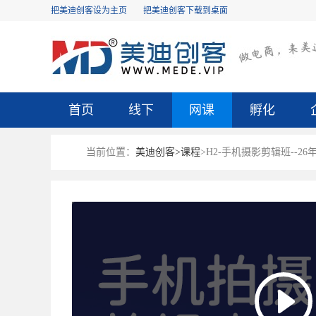
把美迪创客设为主页
把美迪创客下载到桌面
首页
线下
网课
孵化
当前位置：
美迪创客>
课程
>H2-手机摄影剪辑班--26