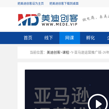
把美迪创客设为主页
把美迪创客下载到桌面
首页
线下
网课
孵化
当前位置：
美迪创客>
课程
>Y-亚马逊运营推广班-26