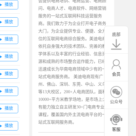
会提供电商培训、电商运营、电商顾
播放

问、电商人才、电商软件、网络营销
服务的一站式互联网科技运营服务
播放

商。我们致力于为企业打开电子商务
大门，为企业提供专业、便捷、全方
底部
位的互联网电商综合服务。美迪电商
播放

依托自身强大的技术团队、完善的教
学体系以及丰富的行业经验、信息资
播放

源和成熟的市场整合运作能力，已经
迅速成长为华南电商领域中少有的一
播放

会员
站式电商服务商。 美迪电商现有广
州、佛山、深圳、东莞、中山、义乌
播放

等13大校区，200+人电商团队，面积
10000+平方米教学场地，是市场上少
公众号
有能力独立自主研发30+门电商专业
播放

课程，覆盖国内外主流电商平台的一
站式互联网服务商。
播放

客服