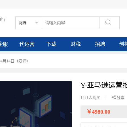

企服
代运营
下载
财税
招聘
创
年4月14日（双师）
Y-亚马逊运营推

1421人购买
分享
￥
4980.00