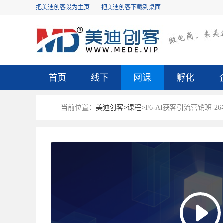
把美迪创客设为主页
把美迪创客下载到桌面
首页
线下
网课
孵化
当前位置：
美迪创客>
课程
>F6-AI获客引流营销班-2