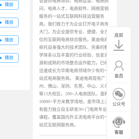
会提供电商培训、电商运营、电商顾
播放

问、电商人才、电商软件、网络营销
服务的一站式互联网科技运营服务
播放

商。我们致力于为企业打开电子商务
大门，为企业提供专业、便捷、全方
底部
位的互联网电商综合服务。美迪电商
播放

依托自身强大的技术团队、完善的教
学体系以及丰富的行业经验、信息资
播放

源和成熟的市场整合运作能力，已经
迅速成长为华南电商领域中少有的一
会员
站式电商服务商。 美迪电商现有广
州、佛山、深圳、东莞、中山、义乌
等13大校区，200+人电商团队，面积
10000+平方米教学场地，是市场上少
公众号
有能力独立自主研发30+门电商专业
课程，覆盖国内外主流电商平台的一
站式互联网服务商。
客服