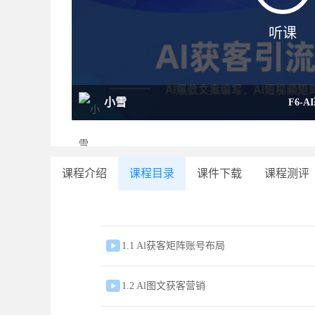
听课
小雪
F6-
课程介绍
课程目录
课件下载
课程测评

1.1 Al获客矩阵账号布局

1.2 Al图文获客营销