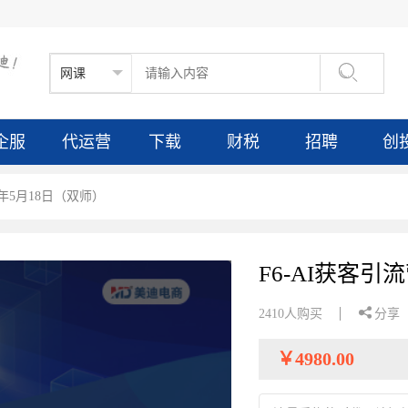

企服
代运营
下载
财税
招聘
创
6年5月18日（双师）
F6-AI获客引

2410人购买
分享
￥
4980.00