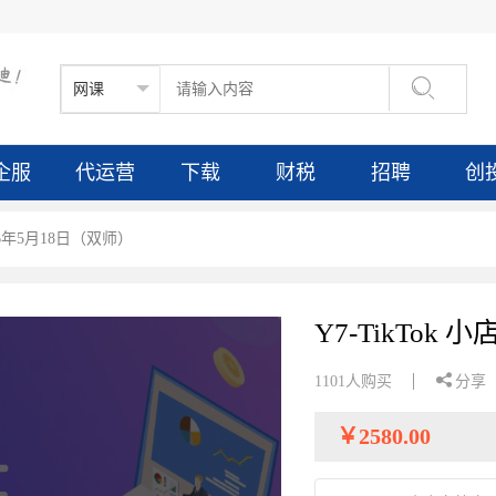

企服
代运营
下载
财税
招聘
创
-26年5月18日（双师）
Y7-TikTok

1101人购买
分享
￥
2580.00