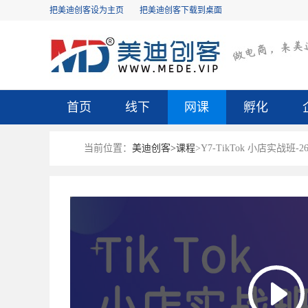
把美迪创客设为主页
把美迪创客下载到桌面
首页
线下
网课
孵化
当前位置：
美迪创客>
课程
>Y7-TikTok 小店实战班