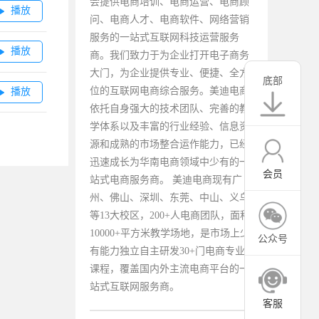
会提供电商培训、电商运营、电商顾
播放

问、电商人才、电商软件、网络营销
服务的一站式互联网科技运营服务
播放

商。我们致力于为企业打开电子商务
大门，为企业提供专业、便捷、全方
底部
位的互联网电商综合服务。美迪电商
播放

依托自身强大的技术团队、完善的教
学体系以及丰富的行业经验、信息资
源和成熟的市场整合运作能力，已经
迅速成长为华南电商领域中少有的一
会员
站式电商服务商。 美迪电商现有广
州、佛山、深圳、东莞、中山、义乌
等13大校区，200+人电商团队，面积
10000+平方米教学场地，是市场上少
公众号
有能力独立自主研发30+门电商专业
课程，覆盖国内外主流电商平台的一
站式互联网服务商。
客服