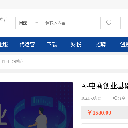

企服
代运营
下载
财税
招聘
创
6月1日（双师）
A-电商创业基

1023人购买
分享
￥
1580.00