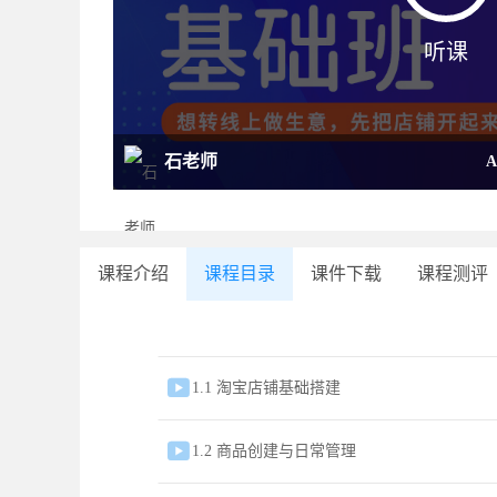
听课
石老师
课程介绍
课程目录
课件下载
课程测评

1.1 淘宝店铺基础搭建

1.2 商品创建与日常管理