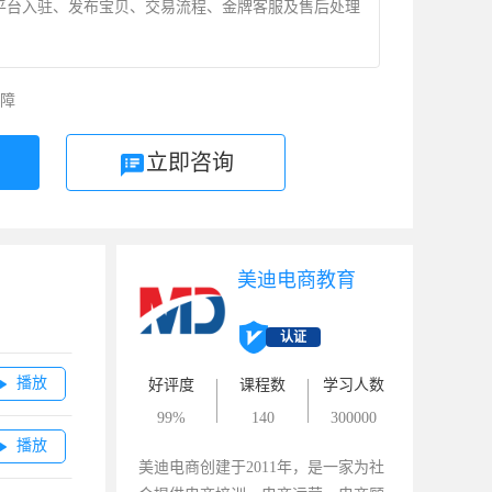
平台入驻、发布宝贝、交易流程、金牌客服及售后处理
。
障
立即咨询
美迪电商教育
认证
播放

好评度
课程数
学习人数
99%
140
300000
播放

美迪电商创建于2011年，是一家为社