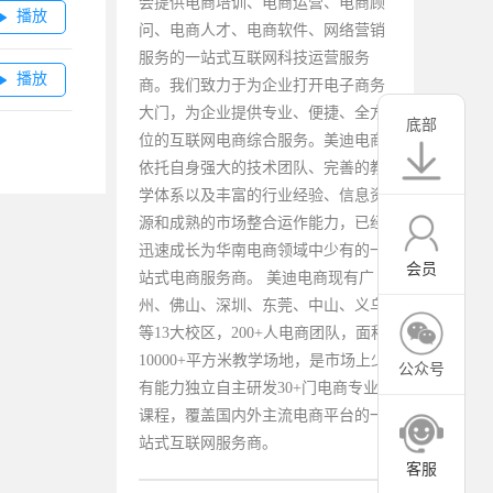
会提供电商培训、电商运营、电商顾
播放

问、电商人才、电商软件、网络营销
服务的一站式互联网科技运营服务
播放

商。我们致力于为企业打开电子商务
大门，为企业提供专业、便捷、全方
底部
位的互联网电商综合服务。美迪电商
依托自身强大的技术团队、完善的教
学体系以及丰富的行业经验、信息资
源和成熟的市场整合运作能力，已经
迅速成长为华南电商领域中少有的一
会员
站式电商服务商。 美迪电商现有广
州、佛山、深圳、东莞、中山、义乌
等13大校区，200+人电商团队，面积
10000+平方米教学场地，是市场上少
公众号
有能力独立自主研发30+门电商专业
课程，覆盖国内外主流电商平台的一
站式互联网服务商。
客服