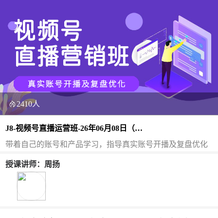
2410人
J8-视频号直播运营班-26年06月08日（双
师）
带着自己的账号和产品学习，指导真实账号开播及复盘优化
授课讲师：周扬