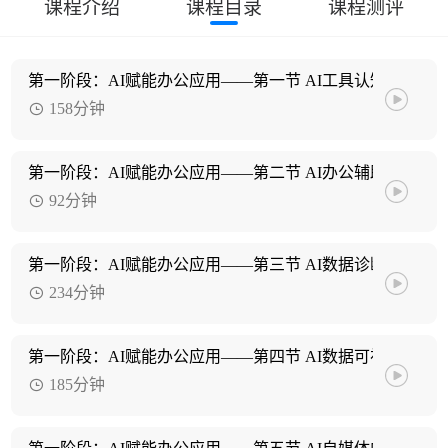
课程介绍
课程目录
课程测评
授课讲师：吕布
第一阶段：AI赋能办公应用——第一节 AI工具认知+提示
158分钟
授课讲师：陈柏翰
第一阶段：AI赋能办公应用——第二节 AI办公辅助实战
92分钟
授课讲师：小雪
第一阶段：AI赋能办公应用——第三节 AI数据诊断与分析
234分钟
授课讲师：徐陶钧
第一阶段：AI赋能办公应用——第四节 AI数据可视化与自
185分钟