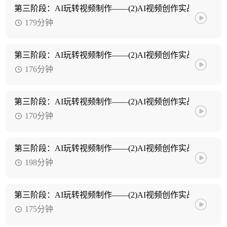
第三阶段：AI玩转视频制作——(2)AI视频创作实战训练—第
179分钟
第三阶段：AI玩转视频制作——(2)AI视频创作实战训练—第
176分钟
第三阶段：AI玩转视频制作——(2)AI视频创作实战训练—第
170分钟
第三阶段：AI玩转视频制作——(2)AI视频创作实战训练—
198分钟
第三阶段：AI玩转视频制作——(2)AI视频创作实战训练—
175分钟