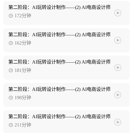
第二阶段：AI玩转设计制作——(2) AI电商设计师班—第一节
172分钟
第二阶段：AI玩转设计制作——(2) AI电商设计师班—第二节 We
162分钟
第二阶段：AI玩转设计制作——(2) AI电商设计师班—第三节
181分钟
第二阶段：AI玩转设计制作——(2) AI电商设计师班—第四节
198分钟
第二阶段：AI玩转设计制作——(2) AI电商设计师班—第五节 
211分钟