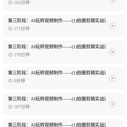
162分钟
第三阶段：AI玩转视频制作——(1)拍摄剪辑实战训练营—第九节
171分钟
第三阶段：AI玩转视频制作——(1)拍摄剪辑实战训练营—第
170分钟
第三阶段：AI玩转视频制作——(1)拍摄剪辑实战训练营—
0分钟
第三阶段：AI玩转视频制作——(1)拍摄剪辑实战训练营—第
187分钟
第三阶段：AI玩转视频制作——(1)拍摄剪辑实战训练营—