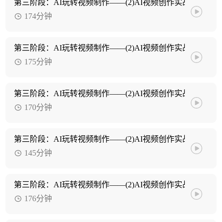
第三阶段：AI玩转视频制作——(2)AI视频创作实战训练—第
174分钟
第三阶段：AI玩转视频制作——(2)AI视频创作实战训练—第五
175分钟
第三阶段：AI玩转视频制作——(2)AI视频创作实战训练—第六节
170分钟
第三阶段：AI玩转视频制作——(2)AI视频创作实战训练—
145分钟
第三阶段：AI玩转视频制作——(2)AI视频创作实战训练—第
176分钟