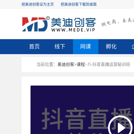
把美迪创客设为主页
把美迪创客下载到桌面
首页
线下
网课
孵化
当前位置：
美迪创客>
课程
>J5-抖音直播运营秘训班