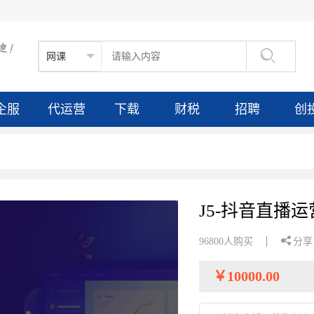

企服
代运营
下载
财税
招聘
创
J5-抖音直播

96800人购买
分享
￥
10000.00