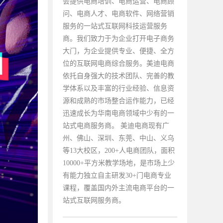
会提供电商培训、电商运营、电商顾
问、电商人才、电商软件、网络营销
服务的一站式互联网科技运营服务
商。我们致力于为企业打开电子商务
大门，为企业提供专业、便捷、全方
位的互联网电商综合服务。美迪电商
依托自身强大的技术团队、完善的教
学体系以及丰富的行业经验、信息资
源和成熟的市场整合运作能力，已经
迅速成长为华南电商领域中少有的一
站式电商服务商。 美迪电商现有广
州、佛山、深圳、东莞、中山、义乌
等13大校区，200+人电商团队，面积
10000+平方米教学场地，是市场上少
有能力独立自主研发30+门电商专业
课程，覆盖国内外主流电商平台的一
站式互联网服务商。