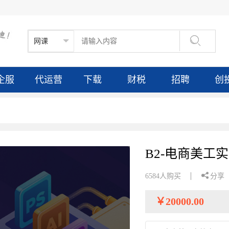

企服
代运营
下载
财税
招聘
创
B2-电商美工

6584人购买
分享
￥
20000.00