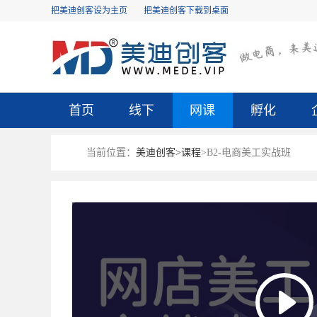
把美迪创客设为主页
把美迪创客下载到桌面
首页
线下
网课
孵化
当前位置：
美迪创客>
课程
>B2-电商美工实战班