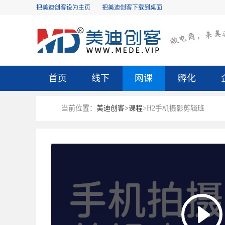
把美迪创客设为主页
把美迪创客下载到桌面
首页
线下
网课
孵化
当前位置：
美迪创客>
课程
>H2手机摄影剪辑班