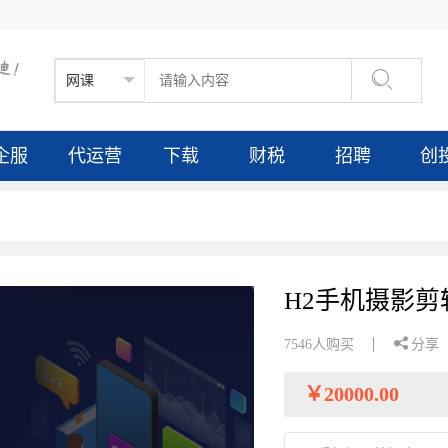

企服
代运营
下载
财税
招聘
创
H2手机摄影剪

7546人购买
分享
￥
20000.00