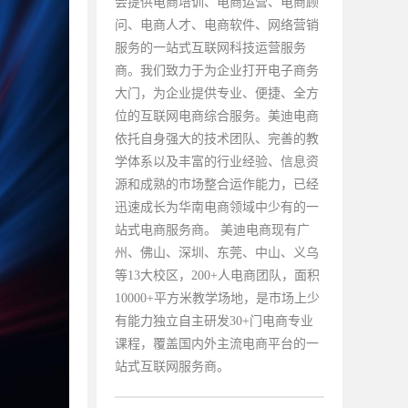
会提供电商培训、电商运营、电商顾
问、电商人才、电商软件、网络营销
服务的一站式互联网科技运营服务
商。我们致力于为企业打开电子商务
大门，为企业提供专业、便捷、全方
位的互联网电商综合服务。美迪电商
依托自身强大的技术团队、完善的教
学体系以及丰富的行业经验、信息资
源和成熟的市场整合运作能力，已经
迅速成长为华南电商领域中少有的一
站式电商服务商。 美迪电商现有广
州、佛山、深圳、东莞、中山、义乌
等13大校区，200+人电商团队，面积
10000+平方米教学场地，是市场上少
有能力独立自主研发30+门电商专业
课程，覆盖国内外主流电商平台的一
站式互联网服务商。