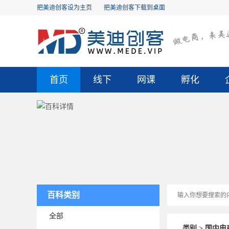
把美迪创客设为主页
把美迪创客下载到桌面
首页
线下
网课
孵化
百科类别
全部
类别 >
国内电