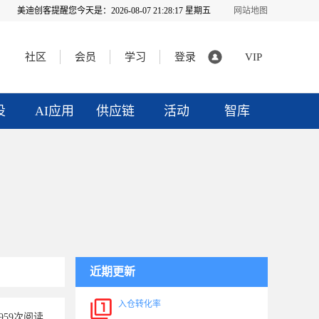
美迪创客提醒您今天是：
2026-08-07 21:28:17 星期五
网站地图
社区
会员
学习
登录
VIP
投
AI应用
供应链
活动
智库
近期更新
入仓转化率
6959次阅读