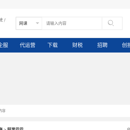

企服
代运营
下载
财税
招聘
创
商
>
阿里巴巴