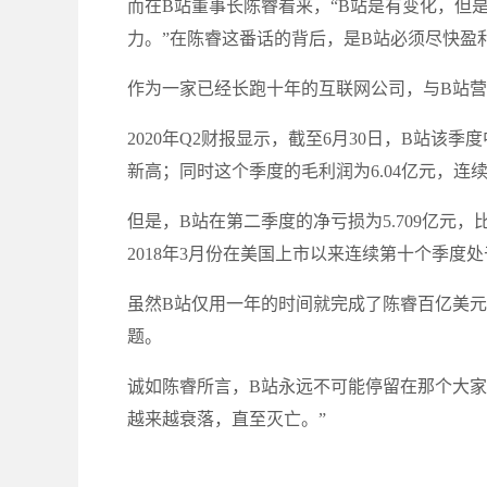
而在B站董事长陈睿看来，“B站是有变化，但
力。”在陈睿这番话的背后，是B站必须尽快盈
作为一家已经长跑十年的互联网公司，与B站
2020年Q2财报显示，截至6月30日，B站该季
新高；同时这个季度的毛利润为6.04亿元，连
但是，B站在第二季度的净亏损为5.709亿元，
2018年3月份在美国上市以来连续第十个季度
虽然B站仅用一年的时间就完成了陈睿百亿美
题。
诚如陈睿所言，B站永远不可能停留在那个大家
越来越衰落，直至灭亡。”