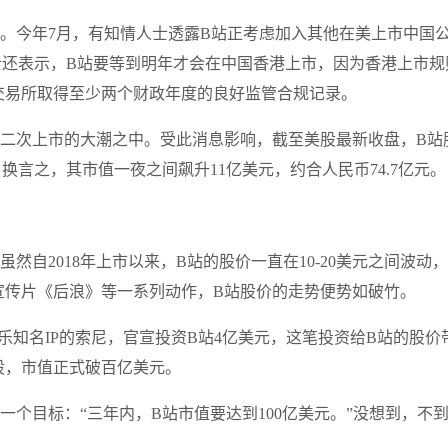
。今年7月，有知情人士透露B站正考虑加入其他在美上市中国
士还表示，B站要等到明年才会在中国香港上市，因为香港上市规
交易所取得至少两个财政年度的良好监管合规记录。
港二次上市的大潮之中。受此消息影响，截至美股最新收盘，B站
元。换言之，其市值一夜之间飙升11亿美元，约合人民币74.7亿元。
虽然自2018年上市以来，B站的股价一直在10-20美元之间波动
到宣传片《后浪》等一系列动作，B站股价的走势便势如破竹。
乐知名IP的索尼，官宣投资B站4亿美元，这笔投资给B站的股价
元/股，市值正式破百亿美元。
了一个目标：“三年内，B站市值要达到100亿美元。”没想到，不