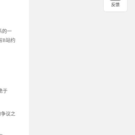
反馈
系的一
有B站约
绝于
的争议之