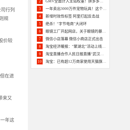
2
GMV全面计入主站权重！拼多多批发业务上线 杀气逼人
3
一年卖出3000万件宠物玩具！这个亚马逊供应商要上创业板
公司行列
4
新增时效性标签 阿里打起反击战
则规
5
绝杀！“字节电商”大闭环
6
眼镜工厂开起网店，关于眼镜的暴利传说终结？
7
微信小店落幕 微信小商店正式出击
股价较
8
淘宝经济暖报：“聚湖北”活动上线一小时卖出20万单农货食品
9
淘宝直播合作人民日报直播“武汉重启”20多万人云登黄鹤楼
10
淘宝：已有超12万商家使用天猫旗舰店2.0的创新工具
，但在进
带来又
到一年这