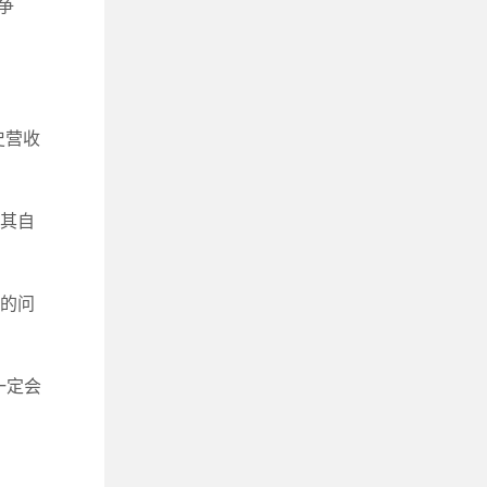
争
史营收
是其自
汰的问
一定会