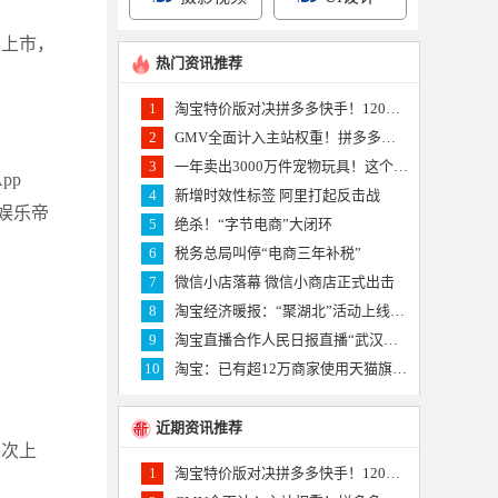
次上市，
热门资讯推荐
1
淘宝特价版对决拼多多快手！120万产业带商家杀入短视频
。
2
GMV全面计入主站权重！拼多多批发业务上线 杀气逼人
3
一年卖出3000万件宠物玩具！这个亚马逊供应商要上创业板
pp
4
新增时效性标签 阿里打起反击战
娱乐帝
5
绝杀！“字节电商”大闭环
6
税务总局叫停“电商三年补税”
7
微信小店落幕 微信小商店正式出击
8
淘宝经济暖报：“聚湖北”活动上线一小时卖出20万单农货食品
9
淘宝直播合作人民日报直播“武汉重启”20多万人云登黄鹤楼
10
淘宝：已有超12万商家使用天猫旗舰店2.0的创新工具
近期资讯推荐
二次上
1
淘宝特价版对决拼多多快手！120万产业带商家杀入短视频