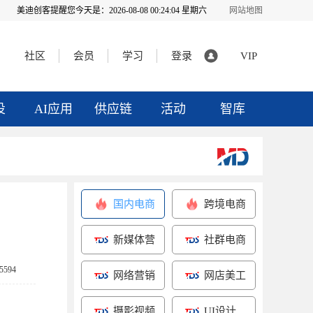
美迪创客提醒您今天是：
2026-08-08 00:24:04 星期六
网站地图
社区
会员
学习
登录
VIP
投
AI应用
供应链
活动
智库
国内电商
跨境电商
新媒体营
社群电商
销
594
网络营销
网店美工
摄影视频
UI设计