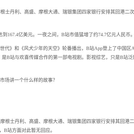
委任摩根士丹利、高盛、摩根大通、瑞银集团四家银行安排其回港二
到167.4亿美元。一夜之间，B站市值猛增了约74.7亿元人民币
世代》和《风犬少年的天空》轮番播出，B站App登上了中国区A
空》是B站与欢喜传媒合作的第一部电视剧。影视综艺，只是B站泛
本市场讲一个什么样的故事？
委任摩根士丹利、高盛、摩根大通、瑞银集团四家银行安排其回港
前，B站方面对此暂无回应。