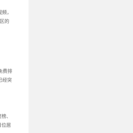
视频，
区的
免费排
已经突
度榜、
日位居