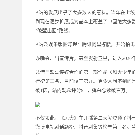
B站的发展出乎了大多数人的意料。当年在上线
到现在逐步扩展成为基本上覆盖了中国绝大多
“破壁出圈”路线。
B站泛娱乐版图浮现：腾讯阿里撑腰，开始拍
办晚会、出宣传片，甚至发射卫星，进入202
凭借与欢喜传媒合作的第一部作品《风犬少年的天空
行榜第二名，目前位于第九。更令人想不到的是
破1亿，站内观众评分9.1，弹幕总数破百万。
不仅如此，《风犬》在开播第二天就登顶了抖
微博电视剧话题榜、抖音剧集等榜单第一名。