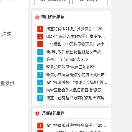
热门资讯推荐
1
淘宝特价版对决拼多多快手！120万产业带商家杀入短视频
再次逆
2
GMV全面计入主站权重！拼多多批发业务上线 杀气逼人
3
一年卖出3000万件宠物玩具！这个亚马逊供应商要上创业板
4
新增时效性标签 阿里打起反击战
5
绝杀！“字节电商”大闭环
6
税务总局叫停“电商三年补税”
7
微信小店落幕 微信小商店正式出击
8
淘宝经济暖报：“聚湖北”活动上线一小时卖出20万单农货食品
为批发供
9
淘宝直播合作人民日报直播“武汉重启”20多万人云登黄鹤楼
10
淘宝：已有超12万商家使用天猫旗舰店2.0的创新工具
近期资讯推荐
1
淘宝特价版对决拼多多快手！120万产业带商家杀入短视频