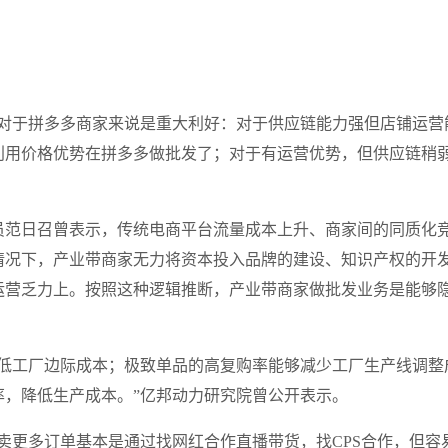
作对于拼多多商家来说是重大利好：对于供应链能力强但店铺运营
利用价格优势在拼多多做批发了；对于有运营优势，但供应链稍
员范日召曾表示，传统电商平台流量成本上升、商家间的同质化
情况下，产业带商家无力将资本投入品牌的建设、知识产权的开
运营乏力上。按照这种逻辑推断，产业带商家做批发业务是能够
降低工厂边际成本；极致单品的高复购率能够减少工厂生产线调整
率，降低生产成本。”亿邦动力研究院曾公开表示。
卖更多订单基本是通过找网红合作直播带货，找CPS合作，但容