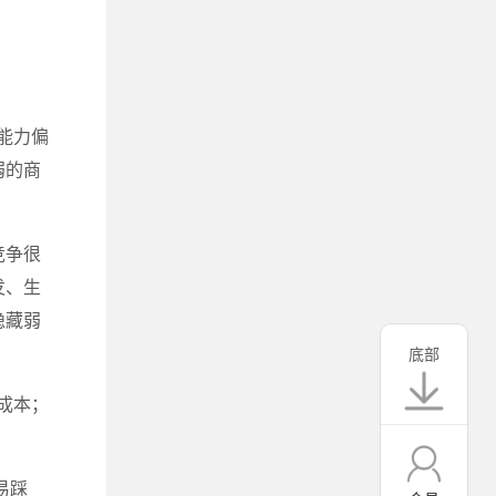
能力偏
弱的商
竞争很
发、生
隐藏弱
底部
成本；
易踩