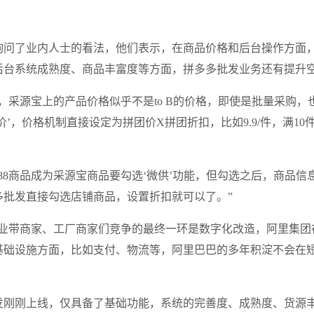
。
询问了业内人士的看法，他们表示，在商品价格和后台操作方面
后台系统成熟度、商品丰富度等方面，拼多多批发业务还有提升
，采源宝上的产品价格似乎不是to B的价格，即使是批量采购，
’，价格机制直接设定为拼团价X拼团折扣，比如9.9/件，满10件
688商品成为采源宝商品要勾选‘微供’功能，但勾选之后，商品信
多批发直接勾选店铺商品，设置折扣就可以了。”
产业带商家、工厂商家们竞争的最终一环是数字化改造，阿里集团
基础设施方面，比如支付、物流等，阿里巴巴的多年积淀不会在
发刚刚上线，仅具备了基础功能，系统的完善度、成熟度、货源