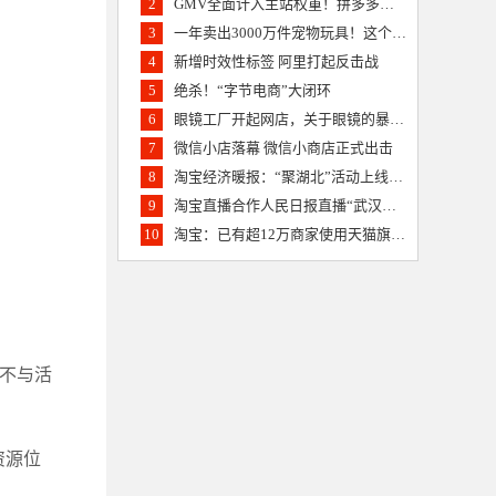
2
GMV全面计入主站权重！拼多多批发业务上线 杀气逼人
3
一年卖出3000万件宠物玩具！这个亚马逊供应商要上创业板
4
新增时效性标签 阿里打起反击战
5
绝杀！“字节电商”大闭环
6
眼镜工厂开起网店，关于眼镜的暴利传说终结？
7
微信小店落幕 微信小商店正式出击
8
淘宝经济暖报：“聚湖北”活动上线一小时卖出20万单农货食品
9
淘宝直播合作人民日报直播“武汉重启”20多万人云登黄鹤楼
10
淘宝：已有超12万商家使用天猫旗舰店2.0的创新工具
、不与活
资源位