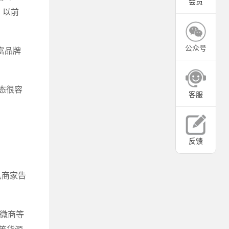
会员
，以前
公众号
富品牌
态很容
客服
反馈
具商家告
向微商等