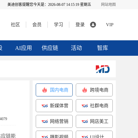
美迪创客提醒您今天是：
2026-08-07 14:15:20 星期五
网站地图
社区
会员
学习
登录
VIP
投
AI应用
供应链
活动
智库
国内电商
跨境电商
新媒体营
社群电商
销
079
网络营销
网店美工
供应链能
摄影视频
UI设计