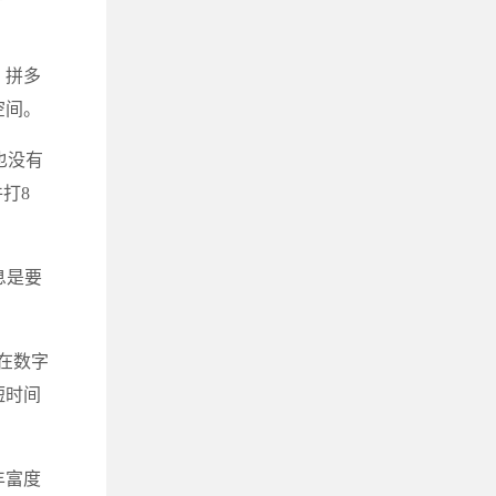
，拼多
空间。
也没有
打8
息是要
在数字
短时间
丰富度