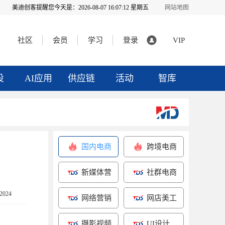
美迪创客提醒您今天是：
2026-08-07 16:07:13 星期五
网站地图
社区
会员
学习
登录
VIP
投
AI应用
供应链
活动
智库
国内电商
跨境电商
新媒体营
社群电商
销
024
网络营销
网店美工
摄影视频
UI设计