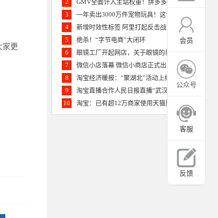
2
GMV全面计入主站权重！拼多多批发业务上线 杀气逼人
3
一年卖出3000万件宠物玩具！这个亚马逊供应商要上创业板
4
新增时效性标签 阿里打起反击战
5
绝杀！“字节电商”大闭环
会员
大家更
6
眼镜工厂开起网店，关于眼镜的暴利传说终结？
7
微信小店落幕 微信小商店正式出击
8
淘宝经济暖报：“聚湖北”活动上线一小时卖出20万单农货食品
公众号
9
淘宝直播合作人民日报直播“武汉重启”20多万人云登黄鹤楼
10
淘宝：已有超12万商家使用天猫旗舰店2.0的创新工具
客服
反馈