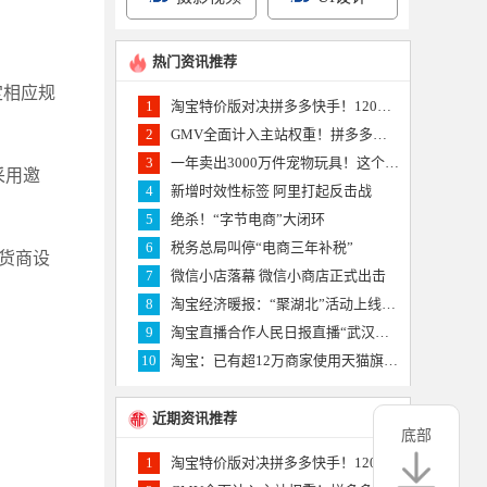
热门资讯推荐
定相应规
1
淘宝特价版对决拼多多快手！120万产业带商家杀入短视频
2
GMV全面计入主站权重！拼多多批发业务上线 杀气逼人
3
一年卖出3000万件宠物玩具！这个亚马逊供应商要上创业板
采用邀
4
新增时效性标签 阿里打起反击战
5
绝杀！“字节电商”大闭环
6
税务总局叫停“电商三年补税”
货商设
7
微信小店落幕 微信小商店正式出击
8
淘宝经济暖报：“聚湖北”活动上线一小时卖出20万单农货食品
9
淘宝直播合作人民日报直播“武汉重启”20多万人云登黄鹤楼
10
淘宝：已有超12万商家使用天猫旗舰店2.0的创新工具
近期资讯推荐
底部
1
淘宝特价版对决拼多多快手！120万产业带商家杀入短视频