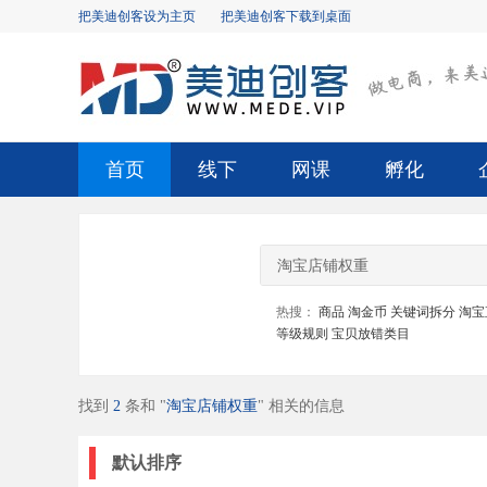
把美迪创客设为主页
把美迪创客下载到桌面
首页
线下
网课
孵化
热搜：
商品
淘金币
关键词拆分
淘宝
等级规则
宝贝放错类目
找到
2
条和 "
淘宝店铺权重
" 相关的信息
默认排序