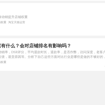
致动销提升店铺权重
铺权重
淘宝天猫运营
素有什么？会对店铺排名有影响吗？
动销率，DSR评分，平均退款时长，退款率，是否作弊，访问深度，老客
反馈，退货原因等。分析下自己这些方面对比行业是哪些是做的不够好的
铺权重