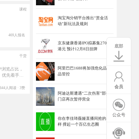
课程
淘宝淘分销平台推出“赏金活
动”新玩法及规则
469人报名
京东健康香港IPO拟募集270亿
底部
港元 预计12月8日挂牌
干货
阿里巴巴1688将加强危化品商
户浏览占比，
品管控
，优先着手优
会员
644人阅读 · 3赞
阿迪达斯遭遇“二次伤害”部分
门店再次暂停营业
公众号
你在李佳琦薇娅直播间抢的小
样 撑起一个百亿生态圈