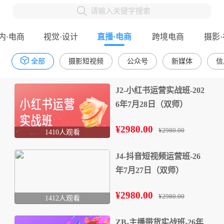
请输入关键字搜索
内·电商
视觉·设计
直播·电商
跨境电商
摄影
全部
摄影短视频
公众号
新媒体
信
J2-小红书运营实战班-202
6年7月28日（双师）
¥2980.00
¥2980.00
1410人观看
J4-抖音短视频运营班-26
年7月27日（双师）
¥2980.00
¥2980.00
1412人观看
ZB-主播带货实战班-26年