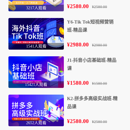
¥2580.00
¥2580.00
3217人观看
Y6-Tik Tok短视频营销
班-精品课
¥2980.00
¥2980.00
1541人观看
J1-抖音小店基础班-精品
课
¥1580.00
¥1580.00
15421人观看
K2-拼多多高级实战班-精
品课
¥2580.00
¥2580.00
2652人观看