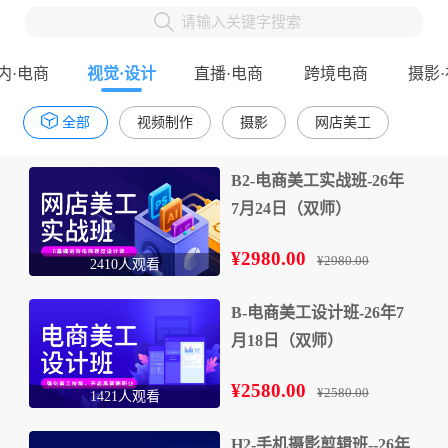
请输入关键字搜索
内·电商
视觉·设计
直播·电商
跨境电商
摄影
全部
视频制作
摄影
网店美工
B2-电商美工实战班-26年
7月24日（双师）
¥2980.00
¥2980.00
2410人观看
B-电商美工设计班-26年7
月18日（双师）
¥2580.00
¥2580.00
1421人观看
H2-手机摄影剪辑班--26年