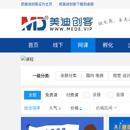
把美迪创客设为主页
把美迪创客下载到桌面
首页
线下
网课
孵化
全部分类
国内·电商
视觉·设
一级分类:
录播
直播
全部
免费课
付费课
综合排序
人气
价格
价格区间
