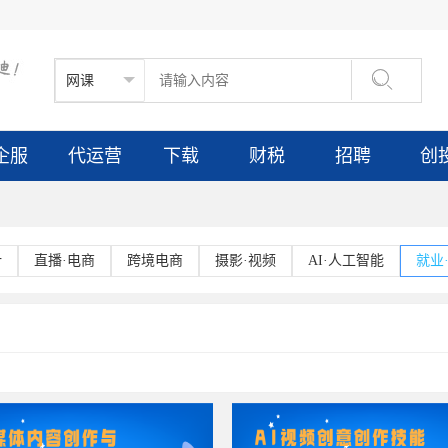

企服
代运营
下载
财税
招聘
创
计
直播·电商
跨境电商
摄影·视频
AI·人工智能
就业