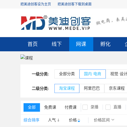
把美迪创客设为主页
把美迪创客下载到桌面
首页
线下
网课
孵化
全部分类
国内·电商
视觉·设
一级分类:
淘宝课程
阿里巴巴
京东课程
二级分类:
录播
直播
全部
免费课
付费课
综合排序
人气
价格
价格区间
