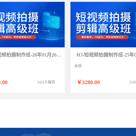
H3-短视频拍摄制作班-26年01月26日（双师）
肖椋
.00
￥3280.00
1421人报名
21