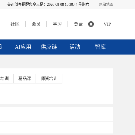
美迪创客提醒您今天是：
2026-08-08 15:30:44 星期六
网站地图
社区
会员
学习
登录
VIP
投
AI应用
供应链
活动
智库
·培训
精品课
师资培训