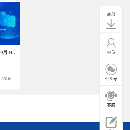
底部
H3-短视频拍摄制作班-25年09月04日（双师）
会员
公众号
41人报名
客服